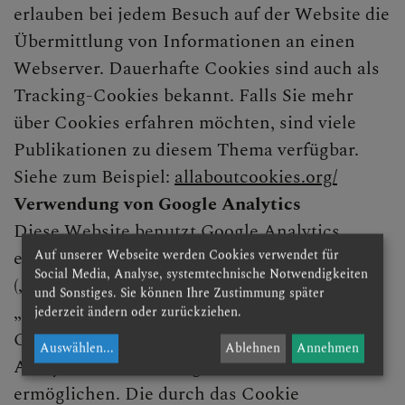
erlauben bei jedem Besuch auf der Website die
Übermittlung von Informationen an einen
Webserver. Dauerhafte Cookies sind auch als
Tracking-Cookies bekannt. Falls Sie mehr
über Cookies erfahren möchten, sind viele
Publikationen zu diesem Thema verfügbar.
Siehe zum Beispiel:
allaboutcookies.org/
Verwendung von Google Analytics
Diese Website benutzt Google Analytics,
einen Webanalysedienst der Google Inc.
Auf unserer Webseite werden Cookies verwendet für
Social Media, Analyse, systemtechnische Notwendigkeiten
(„Google“). Google Analytics verwendet sog.
und Sonstiges. Sie können Ihre Zustimmung später
„Cookies“, Textdateien, die auf Ihrem
jederzeit ändern oder zurückziehen.
Computer gespeichert werden und die eine
Auswählen
...
Ablehnen
Annehmen
Analyse der Benutzung der Website durch Sie
ermöglichen. Die durch das Cookie