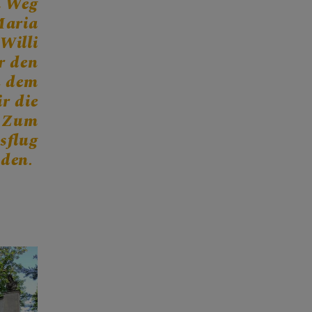
m Weg
Maria
Willi
r den
h dem
r die
. Zum
sflug
nden.