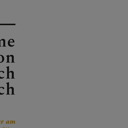
me
on
ch
ch
er am