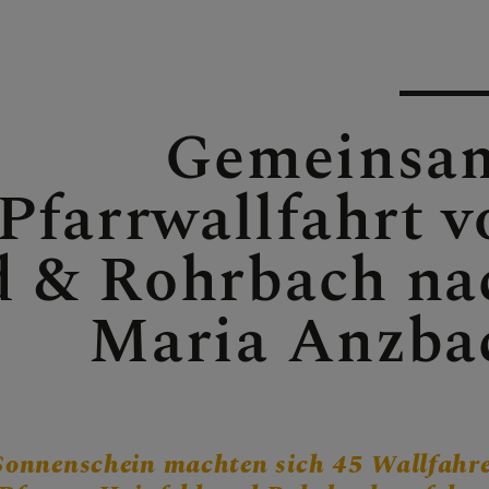
Gemeinsa
E
Pfarrwallfahrt v
d & Rohrbach na
Maria Anzba
E
Sonnenschein machten sich 45 Wallfahr