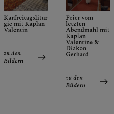
PFARRBRIEF
Karfreitagslitur
Feier vom
gie mit Kaplan
letzten
PFARRKIRCHE
Valentin
Abendmahl mit
Kaplan
Valentine &
Diakon
zu den
PFARRTEAM
Gerhard
Bildern
FOTOGALERIE
zu den
Bildern
GRUPPEN & RUNDEN