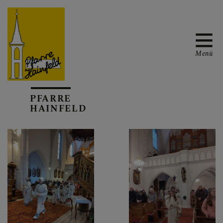
Menü
AKTUELL
PFARRE
HAINFELD
TERMINKALENDER
GOTTESDIENSTE