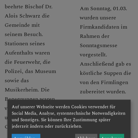
beehrte Bischof Dr.
Am Sonntag, 01.03.
Alois Schwarz die
wurden unsere
Gemeinde mit
Firmkandidaten im
seinem Besuch.
Rahmen der
Stationen seines
Sonntagsmesse
Aufenthalts waren
vorgestellt.
die Feuerwehr, die
Anschließend gab es
Polizei, das Museum
köstliche Suppen die
sowie das
von den Firmlingen
Musikerheim. Die
zubereitet wurden.
Begegnungen waren
zu den
Auf unserer Webseite werden Cookies verwendet für
von wertschätzenden
Bildern
Social Media, Analyse, systemtechnische Notwendigkeiten
und intensiven
und Sonstiges. Sie können Ihre Zustimmung später
Gesprächen geprägt.
jederzeit ändern oder zurückziehen.