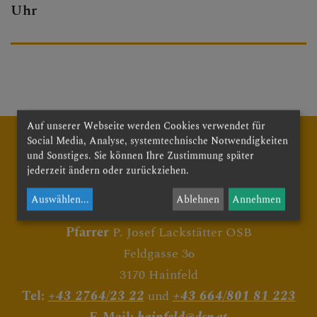
Uhr
PFARRBRIEF
PFARRKIRCHE
Auf unserer Webseite werden Cookies verwendet für
Social Media, Analyse, systemtechnische Notwendigkeiten
PFARRTEAM
und Sonstiges. Sie können Ihre Zustimmung später
jederzeit ändern oder zurückziehen.
Auswählen
...
Ablehnen
Annehmen
Röm. Kath. Pfarre Hainfeld
FOTOGALERIE
Pfarrer
P. Josef Lackstätter OSB
Feldgasse 36
3170 Hainfeld
GRUPPEN & RUNDEN
Tel:
+43 2764/23 22
und
+43 664/801 81 223