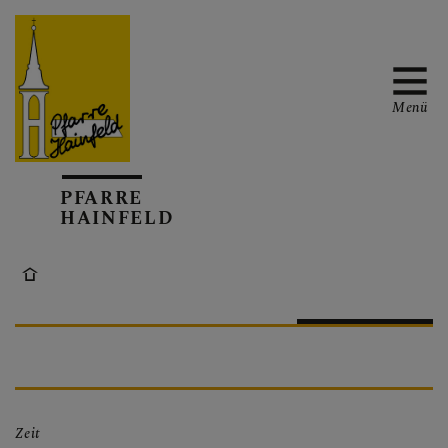
Menü
AKTUELL
PFARRE
HAINFELD
TERMINKALENDER
GOTTESDIENSTE
Zeit