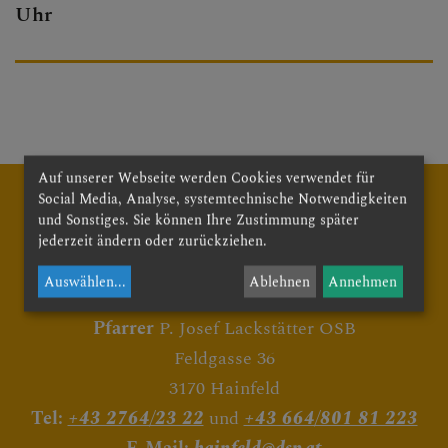
Uhr
PFARRBRIEF
PFARRKIRCHE
Auf unserer Webseite werden Cookies verwendet für
Social Media, Analyse, systemtechnische Notwendigkeiten
PFARRTEAM
und Sonstiges. Sie können Ihre Zustimmung später
jederzeit ändern oder zurückziehen.
Auswählen
...
Ablehnen
Annehmen
Röm. Kath. Pfarre Hainfeld
FOTOGALERIE
Pfarrer
P. Josef Lackstätter OSB
Feldgasse 36
3170 Hainfeld
GRUPPEN & RUNDEN
Tel:
+43 2764/23 22
und
+43 664/801 81 223