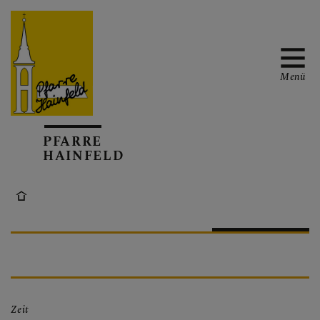
Menü
AKTUELL
PFARRE
HAINFELD
TERMINKALENDER
GOTTESDIENSTE
Zeit