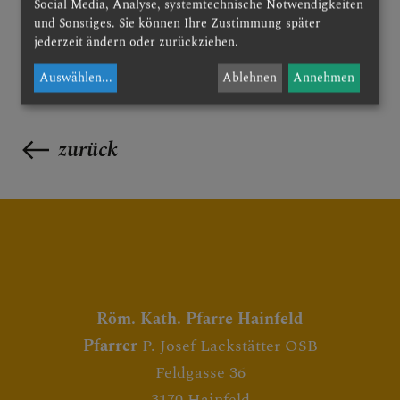
Social Media, Analyse, systemtechnische Notwendigkeiten
und Sonstiges. Sie können Ihre Zustimmung später
jederzeit ändern oder zurückziehen.
Auswählen
...
Ablehnen
Annehmen
zurück
Röm. Kath. Pfarre Hainfeld
Pfarrer
P. Josef Lackstätter OSB
Feldgasse 36
3170 Hainfeld