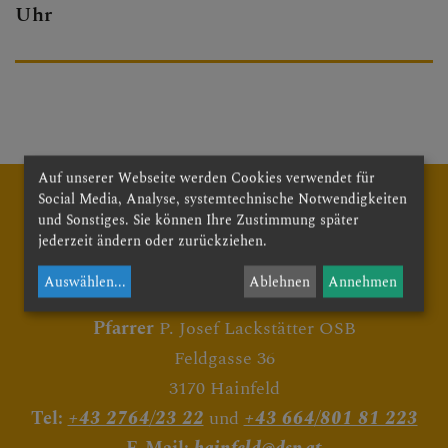
Uhr
PFARRBRIEF
PFARRKIRCHE
Auf unserer Webseite werden Cookies verwendet für
Social Media, Analyse, systemtechnische Notwendigkeiten
PFARRTEAM
und Sonstiges. Sie können Ihre Zustimmung später
jederzeit ändern oder zurückziehen.
Auswählen
...
Ablehnen
Annehmen
Röm. Kath. Pfarre Hainfeld
FOTOGALERIE
Pfarrer
P. Josef Lackstätter OSB
Feldgasse 36
3170 Hainfeld
GRUPPEN & RUNDEN
Tel:
+43 2764/23 22
und
+43 664/801 81 223