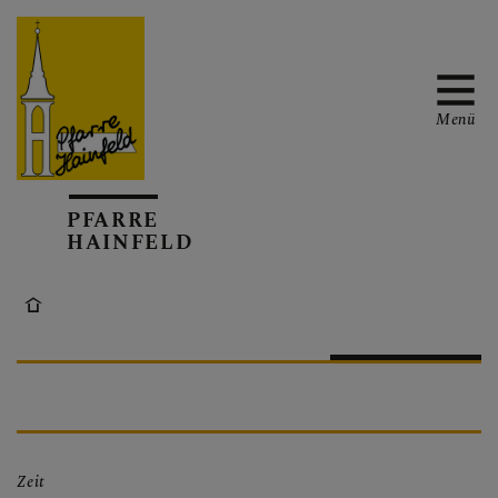
Menü
AKTUELL
PFARRE
HAINFELD
TERMINKALENDER
GOTTESDIENSTE
Zeit