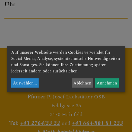
Uhr
PFARRBRIEF
PFARRKIRCHE
Auf unserer Webseite werden Cookies verwendet für
Social Media, Analyse, systemtechnische Notwendigkeiten
PFARRTEAM
und Sonstiges. Sie können Ihre Zustimmung später
jederzeit ändern oder zurückziehen.
Auswählen
...
Ablehnen
Annehmen
Röm. Kath. Pfarre Hainfeld
FOTOGALERIE
Pfarrer
P. Josef Lackstätter OSB
Feldgasse 36
3170 Hainfeld
GRUPPEN & RUNDEN
Tel:
+43 2764/23 22
und
+43 664/801 81 223