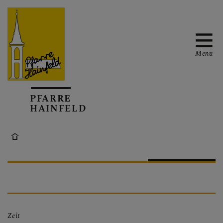
Menü
AKTUELL
PFARRE
HAINFELD
TERMINKALENDER
GOTTESDIENSTE
Zeit