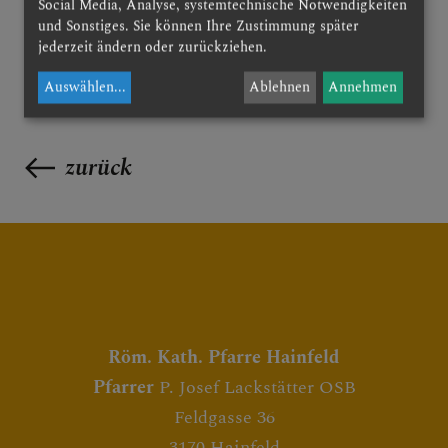
Social Media, Analyse, systemtechnische Notwendigkeiten
und Sonstiges. Sie können Ihre Zustimmung später
jederzeit ändern oder zurückziehen.
Auswählen
...
Ablehnen
Annehmen
zurück
Röm. Kath. Pfarre Hainfeld
Pfarrer
P. Josef Lackstätter OSB
Feldgasse 36
3170 Hainfeld