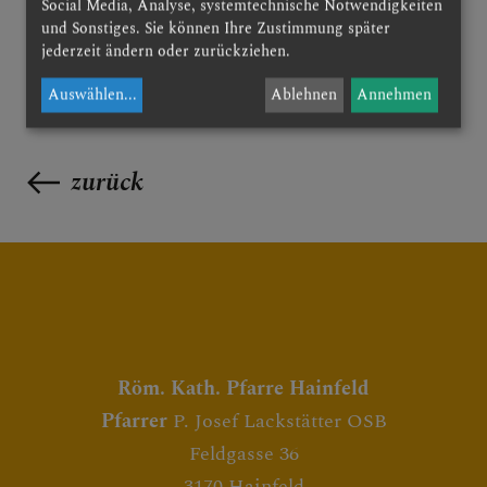
Social Media, Analyse, systemtechnische Notwendigkeiten
und Sonstiges. Sie können Ihre Zustimmung später
jederzeit ändern oder zurückziehen.
Auswählen
...
Ablehnen
Annehmen
zurück
Röm. Kath. Pfarre Hainfeld
Pfarrer
P. Josef Lackstätter OSB
Feldgasse 36
3170 Hainfeld