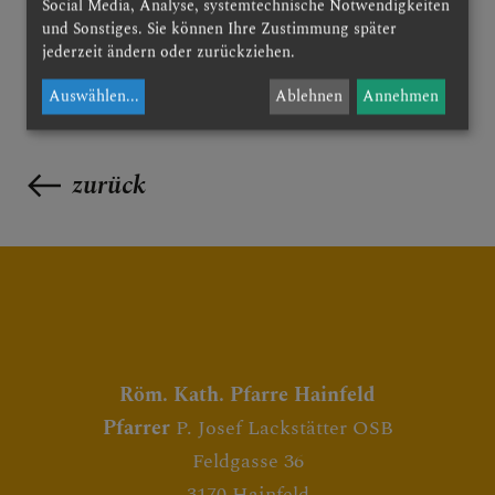
Social Media, Analyse, systemtechnische Notwendigkeiten
und Sonstiges. Sie können Ihre Zustimmung später
jederzeit ändern oder zurückziehen.
Auswählen
...
Ablehnen
Annehmen
zurück
Röm. Kath. Pfarre Hainfeld
Pfarrer
P. Josef Lackstätter OSB
Feldgasse 36
3170 Hainfeld