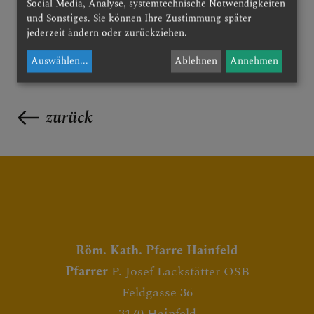
Social Media, Analyse, systemtechnische Notwendigkeiten
und Sonstiges. Sie können Ihre Zustimmung später
jederzeit ändern oder zurückziehen.
Auswählen
...
Ablehnen
Annehmen
zurück
Röm. Kath. Pfarre Hainfeld
Pfarrer
P. Josef Lackstätter OSB
Feldgasse 36
3170 Hainfeld