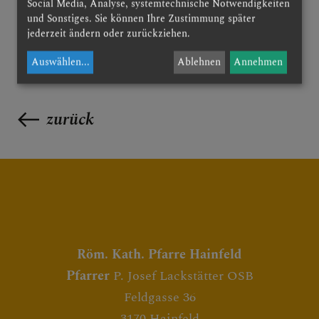
Social Media, Analyse, systemtechnische Notwendigkeiten
und Sonstiges. Sie können Ihre Zustimmung später
jederzeit ändern oder zurückziehen.
Auswählen
...
Ablehnen
Annehmen
zurück
Röm. Kath. Pfarre Hainfeld
Pfarrer
P. Josef Lackstätter OSB
Feldgasse 36
3170 Hainfeld