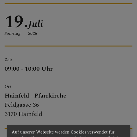
PFARRBRIEF
19.
Juli
Sonntag
2026
PFARRKIRCHE
Zeit
PFARRTEAM
09:00 - 10:00 Uhr
Ort
FOTOGALERIE
Hainfeld - Pfarrkirche
Feldgasse 36
3170 Hainfeld
GRUPPEN & RUNDEN
Auf unserer Webseite werden Cookies verwendet für